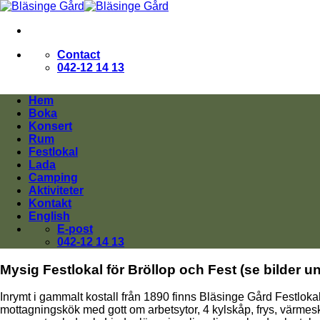
Skip
to
content
Contact
042-12 14 13
Hem
Boka
Konsert
Rum
Festlokal
Lada
Camping
Aktiviteter
Kontakt
English
E-post
042-12 14 13
Mysig Festlokal för Bröllop och Fest (se bilder un
Inrymt i gammalt kostall från 1890 finns Bläsinge Gård Festlokal. 
mottagningskök med gott om arbetsytor, 4 kylskåp, frys, värmeskå