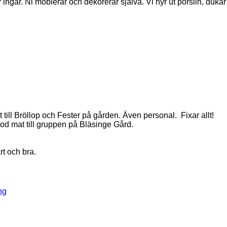
ingår. Ni möblerar och dekorerar själva. Vi hyr ut porslin, dukar
t till Bröllop och Fester på gården. Även personal. Fixar allt!
od mat till gruppen på Bläsinge Gård.
rt och bra.
ng