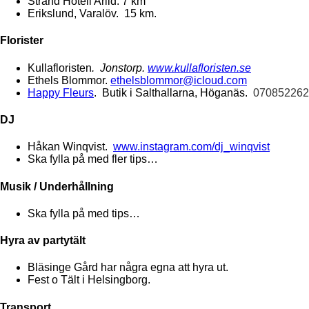
Strand Hotell Arild. 7 km
Erikslund, Varalöv. 15 km.
Florister
Kullafloristen
. Jonstorp.
www.kullafloristen.se
Ethels Blommor.
ethelsblommor@icloud.com
Happy Fleurs
. Butik i Salthallarna, Höganäs.
07085226
DJ
Håkan Winqvist.
www.instagram.com/dj_winqvist
Ska fylla på med fler tips…
Musik / Underhållning
Ska fylla på med tips…
Hyra av partytält
Bläsinge Gård har några egna att hyra ut.
Fest o Tält i Helsingborg.
Transport