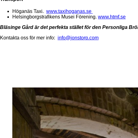
Höganäs Taxi.
www.taxihoganas.se
Helsingborgstrafikens Musei Förening.
www.htmf.se
Bläsinge Gård är det perfekta stället för den Personliga Brö
Kontakta oss för mer info:
info@jonstorp.com