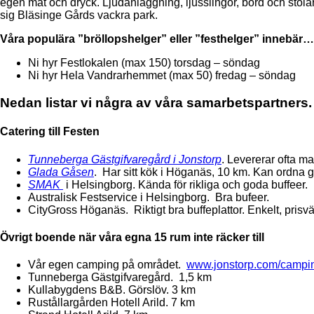
egen mat och dryck. Ljudanläggning, ljusslingor, bord och stolar 
sig Bläsinge Gårds vackra park.
Våra populära ”bröllopshelger” eller ”festhelger” innebär…
Ni hyr Festlokalen (max 150) torsdag – söndag
Ni hyr Hela Vandrarhemmet (max 50) fredag – söndag
Nedan listar vi några av våra samarbetspartners.
Catering till Festen
Tunneberga Gästgifvaregård i Jonstorp
. Levererar ofta ma
Glada Gåsen
. Har sitt kök i Höganäs, 10 km. Kan ordna g
SMAK
i Helsingborg. Kända för rikliga och goda buffeer.
Australisk Festservice i Helsingborg. Bra bufeer.
CityGross Höganäs. Riktigt bra buffeplattor. Enkelt, prisvä
Övrigt boende när våra egna 15 rum inte räcker till
Vår egen camping på området.
www.jonstorp.com/campi
Tunneberga Gästgifvaregård. 1,5 km
Kullabygdens B&B. Görslöv. 3 km
Rustållargården Hotell Arild. 7 km